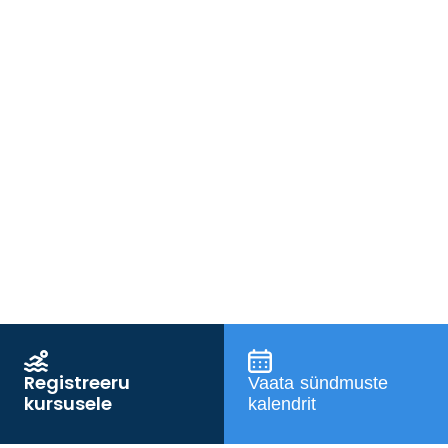
Registreeru
Vaata sündmuste
kursusele
kalendrit