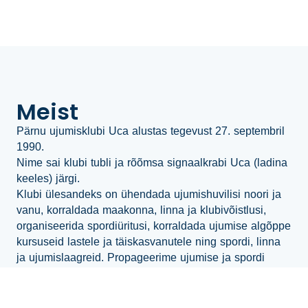
Meist
Pärnu ujumisklubi Uca alustas tegevust 27. septembril
1990.
Nime sai klubi tubli ja rõõmsa signaalkrabi Uca (ladina
keeles) järgi.
Klubi ülesandeks on ühendada ujumishuvilisi noori ja
vanu, korraldada maakonna, linna ja klubivõistlusi,
organiseerida spordiüritusi, korraldada ujumise algõppe
kursuseid lastele ja täiskasvanutele ning spordi, linna
ja ujumislaagreid. Propageerime ujumise ja spordi
vajalikkust, tervislikke eluviise ja oskust käituda
veekogudel, basseinides ja spaades. Osaleme
aktiivselt avavee, tali ja mastersujumistel.