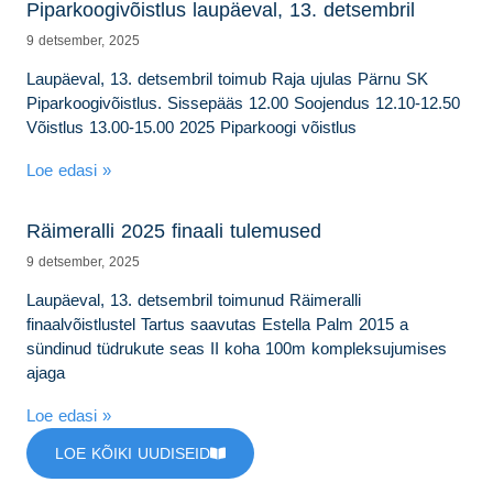
Piparkoogivõistlus laupäeval, 13. detsembril
9 detsember, 2025
Laupäeval, 13. detsembril toimub Raja ujulas Pärnu SK
Piparkoogivõistlus. Sissepääs 12.00 Soojendus 12.10-12.50
Võistlus 13.00-15.00 2025 Piparkoogi võistlus
Loe edasi »
Räimeralli 2025 finaali tulemused
9 detsember, 2025
Laupäeval, 13. detsembril toimunud Räimeralli
finaalvõistlustel Tartus saavutas Estella Palm 2015 a
sündinud tüdrukute seas II koha 100m kompleksujumises
ajaga
Loe edasi »
LOE KÕIKI UUDISEID