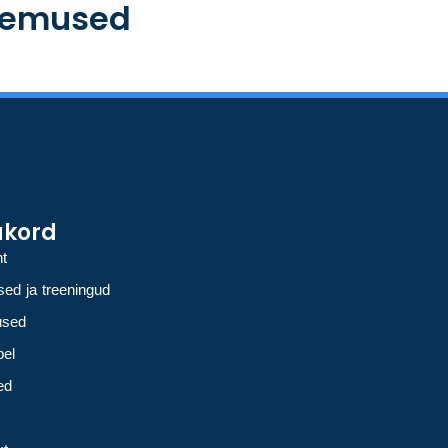
ulemused
ukord
ht
ed ja treeningud
used
bel
ed
i