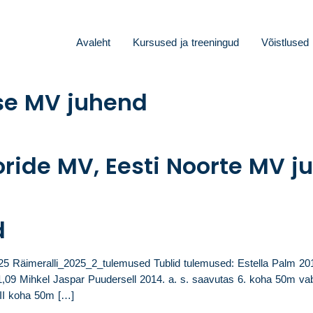
Avaleht
Kursused ja treeningud
Võistlused
se MV juhend
ioride MV, Eesti Noorte MV 
d
äimeralli_2025_2_tulemused Tublid tulemused: Estella Palm 2015. 
09 Mihkel Jaspar Puudersell 2014. a. s. saavutas 6. koha 50m vaba
III koha 50m […]