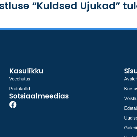
stluse “Kuldsed Ujukad” t
Kasulikku
Sis
Veeohutus
Avale
Protokollid
Kursus
Sotsiaalmeedias
Võistl
Edeta
Uudis
Galeri