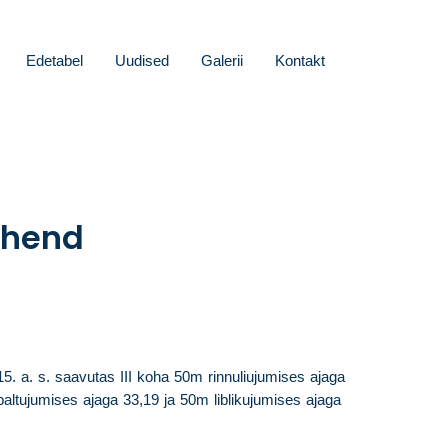
Edetabel
Uudised
Galerii
Kontakt
juhend
a. s. saavutas III koha 50m rinnuliujumises ajaga
ltujumises ajaga 33,19 ja 50m liblikujumises ajaga