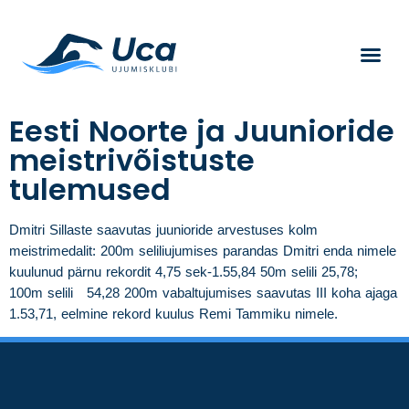
Eesti Noorte ja Juunioride
meistrivõistuste
tulemused
Dmitri Sillaste saavutas juunioride arvestuses kolm
meistrimedalit: 200m seliliujumises parandas Dmitri enda nimele
kuulunud pärnu rekordit 4,75 sek-1.55,84 50m selili 25,78;
100m selili 54,28 200m vabaltujumises saavutas III koha ajaga
1.53,71, eelmine rekord kuulus Remi Tammiku nimele.