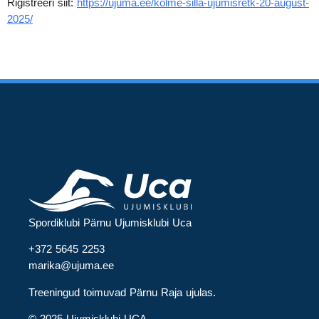
Rigistreeri siit:
https://ujuma.ee/kolme-silla-ujumisretk-20-august-
2025/
Spordiklubi Pärnu Ujumisklubi Uca
+372 5645 2253
marika@ujuma.ee
Treeningud toimuvad Pärnu Raja ujulas.
© 2025 Ujumisklubi UCA