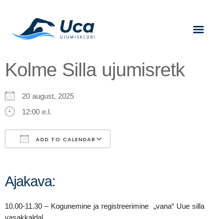
Kolme Silla ujumisretk
20 august, 2025
12:00 e.l.
ADD TO CALENDAR
Download ICS
Google Calendar
Ajakava:
10.00-11.30 – Kogunemine ja registreerimine „vana“ Uue silla
vasakkaldal